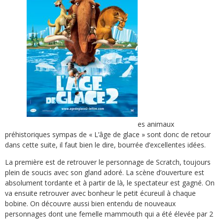
jugadores de casino casuales que desean algo de emoción en su
juego, o incluso para los jugadores más experimentados que desean
jugar algo menos intenso para romper sus sesiones.
La creación de una cuenta de InstaDebit se puede hacer a través del
sitio web de InstaDebit.
Jugando en tragamonedas.
Nouveau Casino En Ligne Bonus Sans Dépôt 2026 Retirez Vite
Los juegos de casino IGT en línea y terrestres están disponibles en
grandes cantidades.
Btc Gambling 2026 Crypto Acceptée
es animaux
El bono Who Dunnit es tan detallado como los giros gratis de Clue
préhistoriques sympas de « L’âge de glace » sont donc de retour
Collection en A Night of Mystery.
dans cette suite, il faut bien le dire, bourrée d’excellentes idées.
Casino Français Avec Tours Gratuits 2026 Testés Et Vérifiés
La première est de retrouver le personnage de Scratch, toujours
plein de soucis avec son gland adoré. La scène d’ouverture est
absolument tordante et à partir de là, le spectateur est gagné. On
va ensuite retrouver avec bonheur le petit écureuil à chaque
bobine. On découvre aussi bien entendu de nouveaux
personnages dont une femelle mammouth qui a été élevée par 2