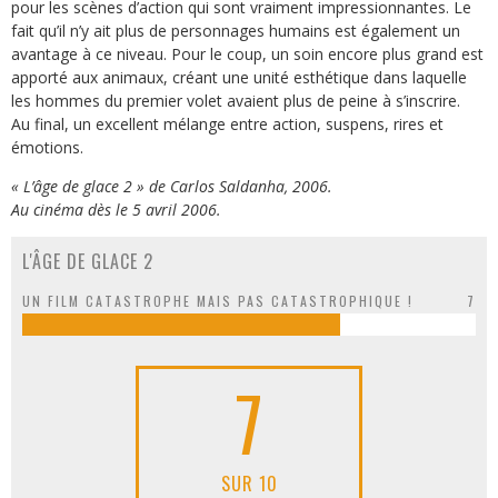
pour les scènes d’action qui sont vraiment impressionnantes. Le
fait qu’il n’y ait plus de personnages humains est également un
avantage à ce niveau. Pour le coup, un soin encore plus grand est
apporté aux animaux, créant une unité esthétique dans laquelle
les hommes du premier volet avaient plus de peine à s’inscrire.
Au final, un excellent mélange entre action, suspens, rires et
émotions.
« L’âge de glace 2 » de Carlos Saldanha, 2006
.
Au cinéma dès le 5 avril 2006.
L'ÂGE DE GLACE 2
UN FILM CATASTROPHE MAIS PAS CATASTROPHIQUE !
7
7
SUR 10